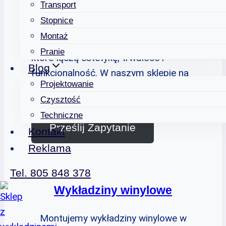
Transport
wybór materiałów
Stopnice
Montaż
Oferujemy szeroką gamę produktów,
Pranie
które łączą estetykę, trwałość i
Blog
funkcjonalność. W naszym sklepie na
Projektowanie
pewno znajdziesz to czego
Czysztość
potrzebujesz.
Techniczne
Prześlij Zapytanie
Kontakt
Reklama
Tel. 805 848 378
Wykładziny winylowe
Montujemy wykładziny winylowe w