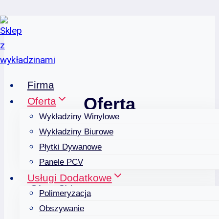
Przejdź
do
treści
Firma
Oferta
Oferta
Wykładziny Winylowe
Wykładziny Biurowe
Płytki Dywanowe
Panele PCV
Usługi Dodatkowe
Oferta Sklepu
Polimeryzacja
Oferujemy bogaty
Obszywanie