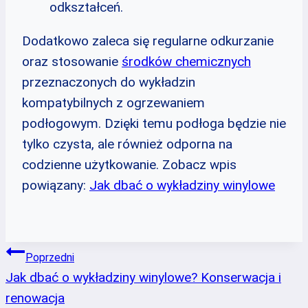
odkształceń.
Dodatkowo zaleca się regularne odkurzanie
oraz stosowanie
środków chemicznych
przeznaczonych do wykładzin
kompatybilnych z ogrzewaniem
podłogowym. Dzięki temu podłoga będzie nie
tylko czysta, ale również odporna na
codzienne użytkowanie. Zobacz wpis
powiązany:
Jak dbać o wykładziny winylowe
Nawigacja
Poprzedni
Jak dbać o wykładziny winylowe? Konserwacja i
wpisu
renowacja