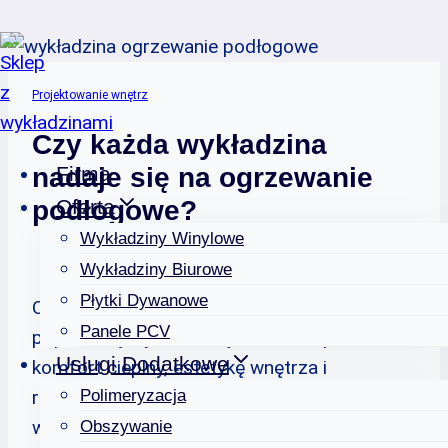
Przejdź
do
Projektowanie wnętrz
treści
Czy każda wykładzina
Firma
nadaje się na ogrzewanie
Oferta
podłogowe?
Wykładziny Winylowe
Wykładziny Biurowe
Płytki Dywanowe
Ogrzewanie podłogowe staje się coraz
Panele PCV
popularniejszym rozwiązaniem. Zapewnia
Usługi Dodatkowe
komfort cieplny, estetykę wnętrza i
Polimeryzacja
równomierne rozprowadzanie ciepła. Jednak
wiele osób zastanawia się, czy każda
Obszywanie