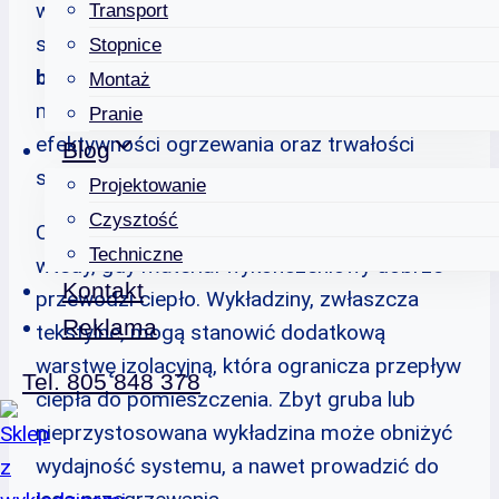
wykładzina będzie odpowiednia do
Transport
stosowania z tym systemem.
Odpowiedź
Stopnice
brzmi: nie każda.
Wybór właściwego
Montaż
materiału ma kluczowe znaczenie dla
Pranie
efektywności ogrzewania oraz trwałości
Blog
samej wykładziny.
Projektowanie
Czysztość
Ogrzewanie podłogowe działa najlepiej
Techniczne
wtedy, gdy materiał wykończeniowy dobrze
Kontakt
przewodzi ciepło. Wykładziny, zwłaszcza
Reklama
tekstylne, mogą stanowić dodatkową
warstwę izolacyjną, która ogranicza przepływ
Tel. 805 848 378
ciepła do pomieszczenia. Zbyt gruba lub
nieprzystosowana wykładzina może obniżyć
wydajność systemu, a nawet prowadzić do